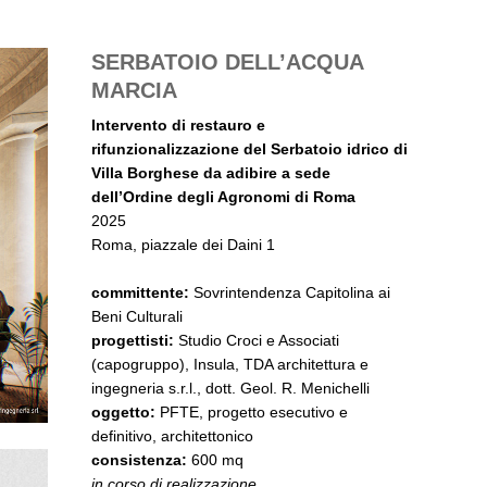
SERBATOIO DELL’ACQUA
MARCIA
Intervento di restauro e
rifunzionalizzazione del Serbatoio idrico di
Villa Borghese da adibire a sede
dell’Ordine degli Agronomi di Roma
2025
Roma, piazzale dei Daini 1
committente:
Sovrintendenza Capitolina ai
Beni Culturali
progettisti:
Studio Croci e Associati
(capogruppo), Insula, TDA architettura e
ingegneria s.r.l., dott. Geol. R. Menichelli
oggetto:
PFTE, progetto esecutivo e
definitivo, architettonico
consistenza:
600 mq
in corso di realizzazione